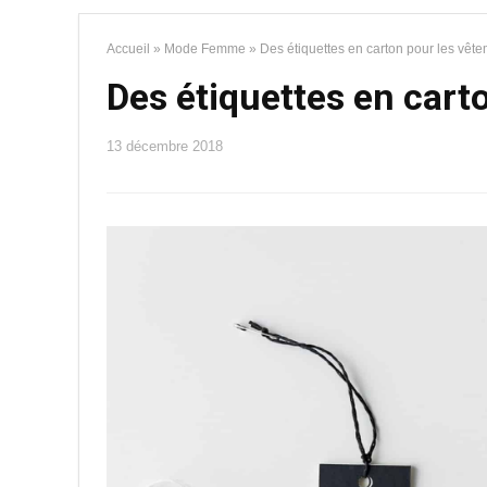
Accueil
»
Mode Femme
»
Des étiquettes en carton pour les vêt
Des étiquettes en cart
13 décembre 2018