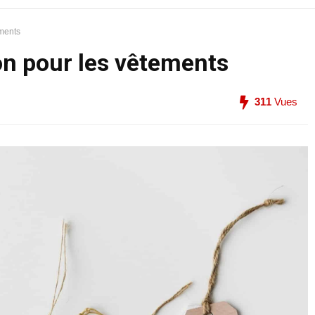
ements
on pour les vêtements
311
Vues