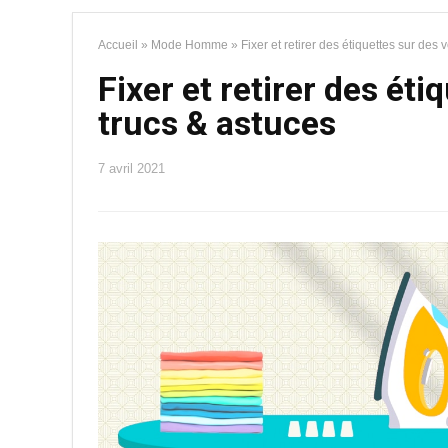
Accueil
»
Mode Homme
»
Fixer et retirer des étiquettes sur des
Fixer et retirer des ét
trucs & astuces
7 avril 2021