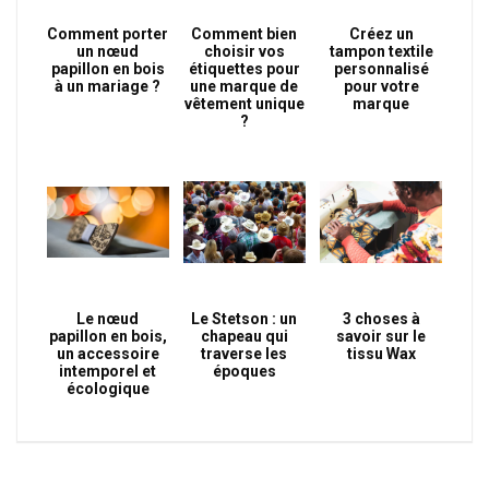
Comment porter
Comment bien
Créez un
un nœud
choisir vos
tampon textile
papillon en bois
étiquettes pour
personnalisé
à un mariage ?
une marque de
pour votre
vêtement unique
marque
?
Le nœud
Le Stetson : un
3 choses à
papillon en bois,
chapeau qui
savoir sur le
un accessoire
traverse les
tissu Wax
intemporel et
époques
écologique