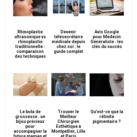
Rhinoplastie
Devenir
Avis Google
ultrasonique vs
télésecrétaire
pour Médecin
rhinoplastie
médicale depuis
Généraliste : les
traditionnelle :
chez soi : le
clés du succès
comparaison
guide complet
des techniques
Le bola de
Trouver le
Qu’est-ce que la
grossesse : un
Meilleur
rétinite
bijou précieux
Chirurgien
pigmentaire ?
pour
Esthétique à
accompagner la
Montpellier, Lille
future maman et
et Paris