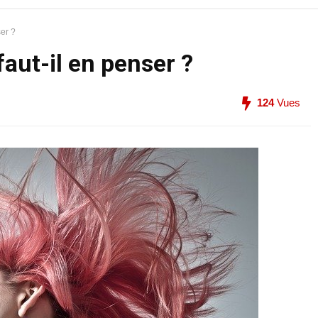
ser ?
faut-il en penser ?
124
Vues